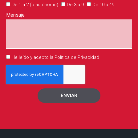
De 1 a 2 (o autónomo)
De 3 a 9
De 10 a 49
Mensaje
He leído y acepto la Política de Privacidad
ENVIAR