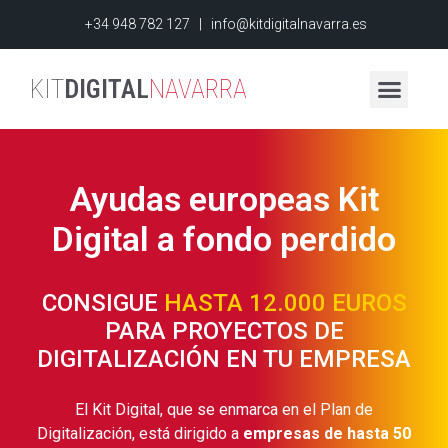
+34 948 782 127
|
info@kitdigitalnavarra.es
KIT
DIGITAL
NAVARRA
Ayudas europeas Kit
Digital a fondo perdido
CONSIGUE
HASTA 12.000 EUROS
PARA PROYECTOS DE
DIGITALIZACIÓN EN TU EMPRESA
El Kit Digital, que se enmarca en el Plan de
Digitalización, está dirigido a
empresas de hasta 50